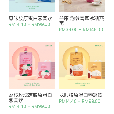
原味胶原蛋白燕窝饮
益康 泡参雪耳冰糖燕
窝
RM
14.40
–
RM
99.00
RM
38.00
–
RM
148.00
荔枝玫瑰露胶原蛋白
龙眼胶原蛋白燕窝饮
燕窝饮
RM
14.40
–
RM
99.00
RM
14.40
–
RM
99.00