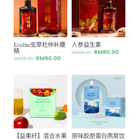
Ecolite虫草杜仲补腰
人参益生素
精
RM
90.00
RM
128.00
RM
90.00
RM
128.00
【益果纤】混合水果
原味胶原蛋白燕窝饮