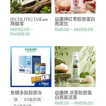
[ECOLITE] UriEase
益康牌红枣胶原蛋白
降酸零
燕窝饮
RM
150.00
–
RM
8.00
–
RM
156.00
RM
368.00
鱼鳞多肽胶原冻
益康牌 凉茶胶原蛋
白燕窝凉茶
1盒
买2盒送2瓶
RM
8.00
–
RM
156.00
买4盒送4瓶