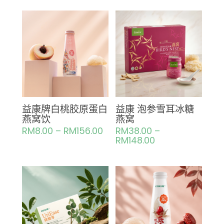
益康牌白桃胶原蛋白
益康 泡参雪耳冰糖
燕窝饮
燕窝
RM
8.00
–
RM
156.00
RM
38.00
–
RM
148.00