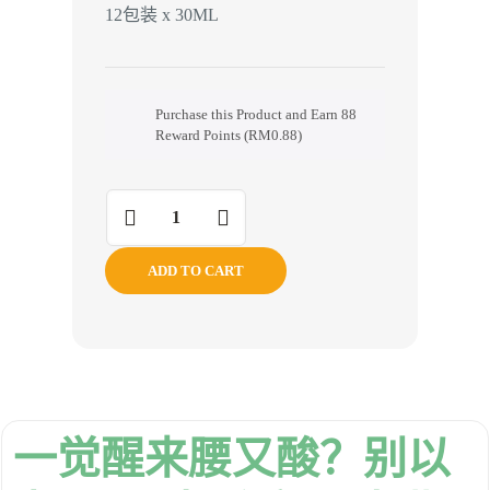
12包装 x 30ML
Purchase this Product and Earn 88
Reward Points (
RM
0.88
)
ADD TO CART
一觉醒来腰又酸？别以