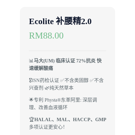
Ecolite 补腰精2.0
RM
88.00
📊
马大(UM) 临床认证 72%抗炎 快
速缓解酸痛
🎖️ISN药检认证 ✅不含类固醇 ✅不含
兴奋剂 🌿纯天然草本
🌟专利 Physta®东革阿里: 深层调
理、改善血液循环
🏆
HALAL、MAL、HACCP、GMP
多项认证更安心！