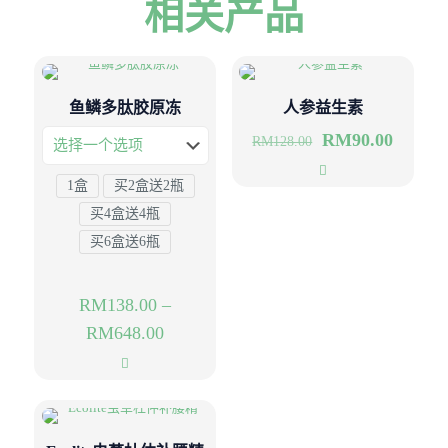
相关产品
鱼鳞多肽胶原冻
人参益生素
RM
90.00
RM
128.00
1盒
买2盒送2瓶
买4盒送4瓶
买6盒送6瓶
RM
138.00
–
RM
648.00